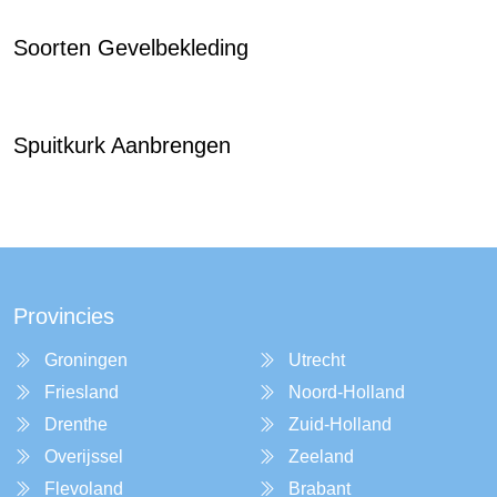
Soorten Gevelbekleding
Spuitkurk Aanbrengen
Provincies
Groningen
Utrecht
Friesland
Noord-Holland
Drenthe
Zuid-Holland
Overijssel
Zeeland
Flevoland
Brabant