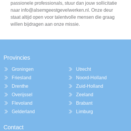
passionele professionals, stuur dan jouw sollicitatie
naar
info@alsemgeestgevelwerken.nl
. Onze deur
staat altijd open voor talentvolle mensen die graag
willen bijdragen aan onze missie.
Provincies
Groningen
Utrecht
Friesland
Noord-Holland
Drenthe
Zuid-Holland
Overijssel
Zeeland
Flevoland
Brabant
Gelderland
Limburg
Contact